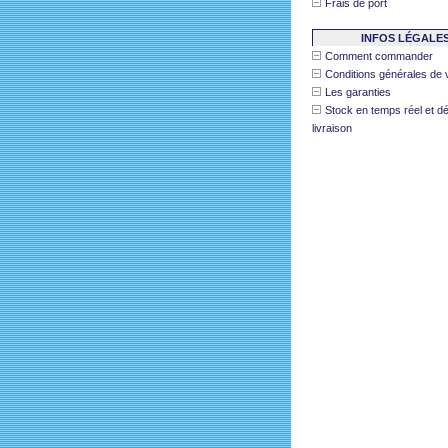
Frais de port
INFOS LÉGALE
Comment commander
Conditions générales de 
Les garanties
Stock en temps réel et dé
livraison