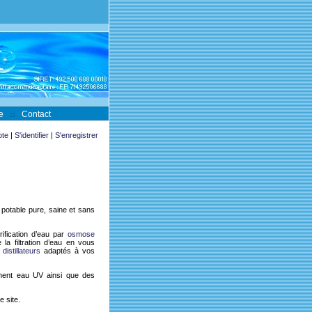
e
Contact
te
|
S'identifier
|
S'enregistrer
 potable
pure, saine et sans
rification d’eau
par
osmose
e la
filtration d’eau
en vous
s
distillateurs
adaptés à vos
ment eau UV ainsi que des
e site.