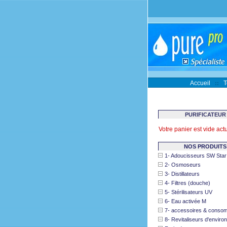
Accueil
T
PURIFICATEUR
Votre panier est vide act
NOS PRODUITS
1- Adoucisseurs SW Star
2- Osmoseurs
3- Distillateurs
4- Filtres (douche)
5- Stérilisateurs UV
6- Eau activée M
7- accessoires & conso
8- Revitaliseurs d'envir