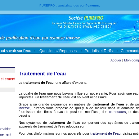
PUREPRO
: spécialiste des
purificateurs.
out savoir sur l'eau
Questions / Réponses
Produits et Tarifs
Command
Accueil
|
Mon comp
Traitement de l’eau
uellement
Le
traitement de l’eau
, une affaire d’experts.
La qualité de l’eau que nous buvons influe sur notre santé. Pour avoir une
eau
impuretés, un
traitement de l’eau
est souvent nécessaire.
Grâce à sa grande expérience en matière de
traitement de l’eau
et de
pu
inverse
, Purepro vous propose ce qu’il y a de meilleur dans le domaine d
fournissant des
filtres à eau
de plusieurs modèles , des
osmoseurs
, et de
besoins.
Nos systèmes de
traitement de l’eau
comportent des systèmes de traite
appareils de
traitement de l’eau adoucisseur
.
mmables
Pour plus d’informations sur nos appareils pour
traitement de l’eau
, visitez notr
onnement