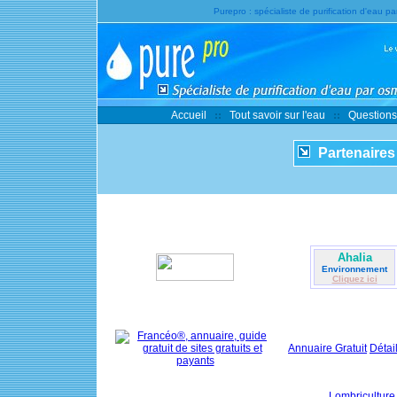
Purepro : spécialiste de purification d'eau p
Accueil
Tout savoir sur l'eau
Questions
Partenaires
Ahalia
Environnement
Cliquez ici
Annuaire Gratuit
Détai
Lombriculture