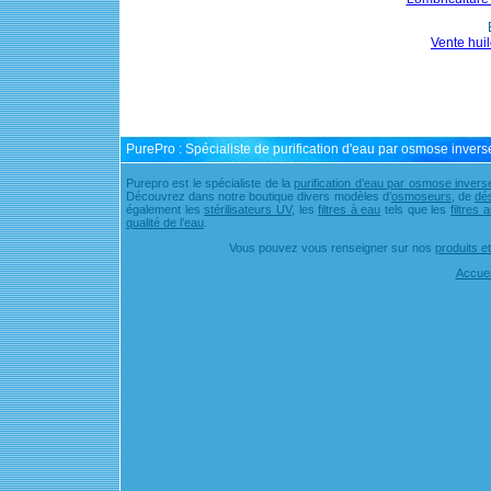
Vente huil
PurePro
:
Spécialiste de purification d'eau
par
osmose invers
Purepro est le spécialiste de la
purification d’eau par osmose invers
Découvrez dans notre boutique divers modèles d’
osmoseurs
, de
dés
également les
stérilisateurs UV
, les
filtres à eau
tels que les
filtres 
qualité de l’eau
.
Vous pouvez vous renseigner sur nos
produits et
Accuei