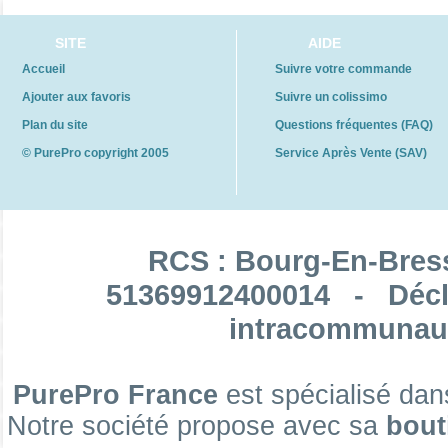
SITE
AIDE
Raccord rapide 3/8'' - 3/8''
Accueil
Suivre votre commande
Ajouter aux favoris
Suivre un colissimo
Plan du site
Questions fréquentes (FAQ)
© PurePro copyright 2005
Service Après Vente (SAV)
Raccord rapide pour osmoseur compact
RCS : Bourg-En-Bres
Raccord rapide 1/4'' coudé à tige
51369912400014 - Décl
intracommunaut
Raccord mâle 1/4'' en T
PurePro France
est spécialisé dan
Notre société propose avec sa
bout