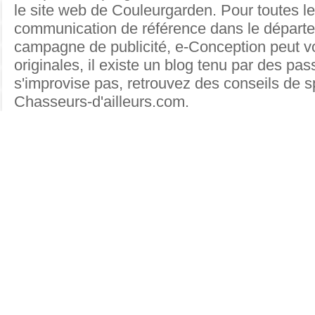
le site web de Couleurgarden. Pour toutes
l
communication de référence dans le départe
Connecteur mâle 1/4'' - 1/8''
campagne de publicité, e-Conception peut v
originales
, il existe un blog tenu par des p
s'improvise pas, retrouvez des conseils de s
Chasseurs-d'ailleurs.com.
Connecteur mâle 1/4'' - 1/4''
Suivant