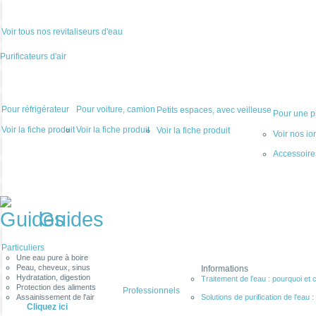
Voir tous nos revitaliseurs d'eau
Purificateurs d'air
Pour réfrigérateur
Pour voiture, camion
Petits espaces, avec veilleuse
Pour une pi
Voir la fiche produit
Voir la fiche produit
Voir la fiche produit
Voir nos io
Accessoir
Guides
Particuliers
Une eau pure à boire
Peau, cheveux, sinus
Informations
Hydratation, digestion
Traitement de l'eau : pourquoi et 
Protection des aliments
Professionnels
Assainissement de l'air
Solutions de purification de l'eau : f
Cliquez ici