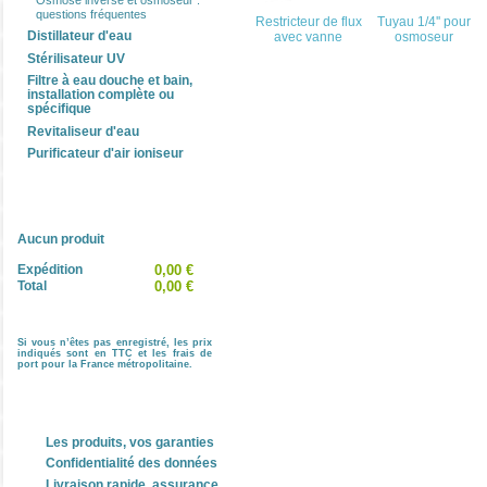
questions fréquentes
Restricteur de flux
Tuyau 1/4'' pour
Distillateur d'eau
avec vanne
osmoseur
Stérilisateur UV
Filtre à eau douche et bain,
installation complète ou
spécifique
Revitaliseur d'eau
16 AUTRE(S) PRODUIT(S) DANS 
Purificateur d'air ioniseur
Précédent
Panier
Aucun produit
Expédition
0,00 €
Total
0,00 €
Raccord rapide 1/4'' avec vanne manuel
Si vous n’êtes pas enregistré, les prix
indiqués sont en TTC et les frais de
port pour la France métropolitaine.
Nos engagements
Clapet anti-retour en acier inoxydable
Les produits, vos garanties
Confidentialité des données
Livraison rapide, assurance