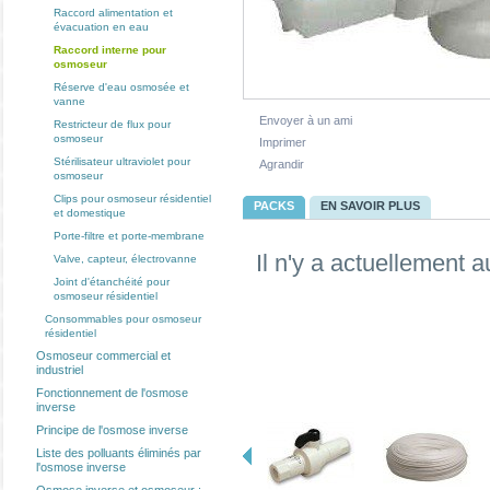
Raccord alimentation et
évacuation en eau
Raccord interne pour
osmoseur
Réserve d'eau osmosée et
vanne
Envoyer à un ami
Restricteur de flux pour
osmoseur
Imprimer
Stérilisateur ultraviolet pour
Agrandir
osmoseur
Clips pour osmoseur résidentiel
PACKS
EN SAVOIR PLUS
et domestique
Porte-filtre et porte-membrane
Il n'y a actuellement 
Valve, capteur, électrovanne
Joint d'étanchéité pour
osmoseur résidentiel
Consommables pour osmoseur
résidentiel
Osmoseur commercial et
LES CLIENTS QUI ONT ACHETÉ 
industriel
Fonctionnement de l'osmose
inverse
Principe de l'osmose inverse
Liste des polluants éliminés par
l'osmose inverse
Osmose inverse et osmoseur :