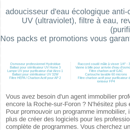
adoucisseur d'eau écologique anti-ca
Raccord coudé femelle 1/4'' - 1/8'' à visse
UV (ultraviolet), filtre à eau, re
(purif
Nos packs et promotions vous garan
Raccord coudé mâle à visser 1/4'' - 1/4''
Osmoseur professionnel Hydroblue
Raccord coudé mâle à visser 1/4'' - 3
Ballast pour stérilisateur UV Home 3
Vanne à bille pour arrivée d'eau d'osm
Lampe UV pour purificateur d'air Airzo 1
Filtre charbon actif GAC
Ballast pour stérilisateur UV 32W
Cartouche lavable 60 microns
Raccord coudé mâle à visser 1/4'' - 1/8''
Filtre HEPA / Charbon Actif pour AP 2
Filtre charbon actif pour purificateur d
ioniseur FP4
Vous avez besoin d'un agent immobilier prof
encore la Roche-sur-Foron ? N'hésitez plus 
Raccord coudé mâle à visser 1/4'' - 3/8''
Pour
promouvoir un programme immobilier
, 
plus de créer des logiciels pour les professi
complète de programmes. Vous cherchez u