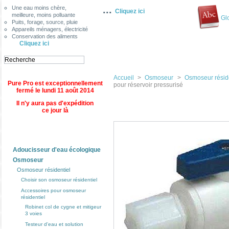
...
Une eau moins chère,
Cliquez ici
meilleure, moins polluante
Gl
Puits, forage, source, pluie
Appareils ménagers, électricité
Conservation des aliments
Cliquez ici
Accueil
>
Osmoseur
>
Osmoseur réside
Pure Pro est exceptionnellement
pour réservoir pressurisé
fermé le lundi 11 août 2014
Il n'y aura pas d'expédition
ce jour là
Categories
Adoucisseur d'eau écologique
Osmoseur
Osmoseur résidentiel
Choisir son osmoseur résidentiel
Accessoires pour osmoseur
résidentiel
Robinet col de cygne et mitigeur
3 voies
Testeur d'eau et solution