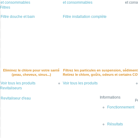
et consommables
et consommables
et con
Filtres
Filtre douche et bain
Filtre installation complète
Eliminez le chlore pour votre santé
Filtrez les particules en suspension, sédiment
(peau, cheveux, sinus...)
Retirez le chlore, goûts, odeurs et certains C
Voir tous les produits
Voir tous les produits
Revitaliseurs
Informations
Revitaliseur d'eau
P
Fonctionnement
Résultats