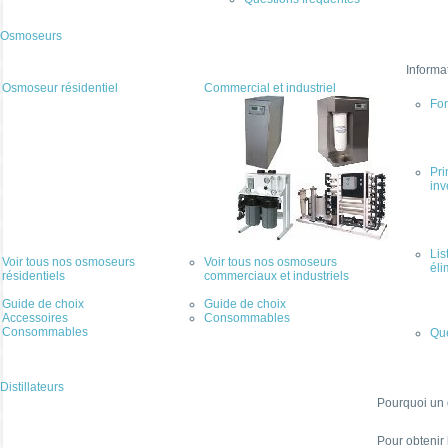
Osmoseurs
Informa
Osmoseur résidentiel
Commercial et industriel
Fo
Pri
inv
Lis
Voir tous nos osmoseurs
Voir tous nos osmoseurs
éli
résidentiels
commerciaux et industriels
Guide de choix
Guide de choix
Accessoires
Consommables
Consommables
Que
Distillateurs
Pourquoi un d
Pour obtenir 