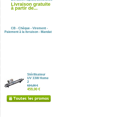
Livraison gratuite
à partir de...
Raccord rapide en T pour tuyau 1/4''
Paiement sécurisé
CB - Chèque - Virement -
Paiement à la livraison - Mandat
Raccord rapide triple 1/4''
Réductions
Raccord rapide 1/4'' - 1/4''
Stérilisateur
UV 33W Home
2
634,00 €
459,00 €
Raccord rapide 3/8'' - 1/4''