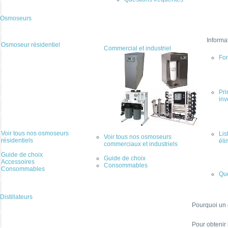
Osmoseurs
Informa
Osmoseur résidentiel
Commercial et industriel
Fo
Pri
inv
Voir tous nos osmoseurs
Lis
Voir tous nos osmoseurs
résidentiels
éli
commerciaux et industriels
Guide de choix
Guide de choix
Accessoires
Consommables
Consommables
Que
Distillateurs
Pourquoi un d
Pour obtenir 