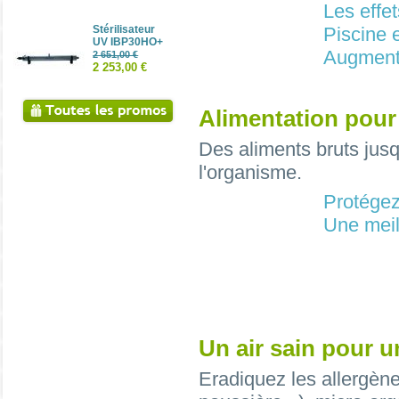
Réductions
Les effe
Stérilisateur
Piscine 
UV IBP30HO+
Augmente
2 651,00 €
2 253,00 €
Alimentation pour
Des aliments bruts jusqu
l'organisme.
Protégez
Une meil
Un air sain pour u
Eradiquez les allergène