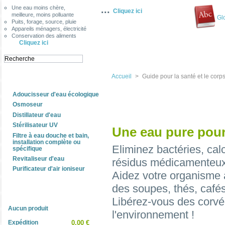
...
Une eau moins chère,
Cliquez ici
meilleure, moins polluante
Gl
Puits, forage, source, pluie
Appareils ménagers, électricité
Conservation des aliments
Cliquez ici
Accueil
>
Guide pour la santé et le corp
Categories
Adoucisseur d'eau écologique
Osmoseur
Distillateur d'eau
Stérilisateur UV
Une eau pure pour
Filtre à eau douche et bain,
installation complète ou
Eliminez bactéries, calc
spécifique
Revitaliseur d'eau
résidus médicamenteux
Purificateur d'air ioniseur
Aidez votre organisme 
des soupes, thés, café
Panier
Libérez-vous des corvée
Aucun produit
l'environnement !
Expédition
0,00 €