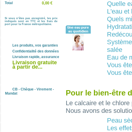
Quelle e
Total
0,00 €
L'eau et 
Quels mi
Si vous n’êtes pas enregistré, les prix
indiqués sont en TTC et les frais de
port pour la France métropolitaine.
Hydratat
Redécouv
Nos engagements
Système
Les produits, vos garanties
salée
Confidentialité des données
Eau de 
Livraison rapide, assurance
Livraison gratuite
Vous ête
à partir de...
Vous ête
Paiement sécurisé
CB - Chèque - Virement -
Pour le bien-être 
Mandat
Le calcaire et le chlore
Nous avons des solution
Peau sèc
Les effet