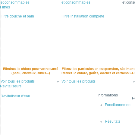
et consommables
et consommables
et con
Filtres
Filtre douche et bain
Filtre installation complète
Eliminez le chlore pour votre santé
Filtrez les particules en suspension, sédiment
(peau, cheveux, sinus...)
Retirez le chlore, goûts, odeurs et certains C
Voir tous les produits
Voir tous les produits
Revitaliseurs
Informations
Revitaliseur d'eau
P
Fonctionnement
Résultats