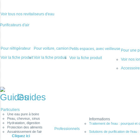
Voir tous nos revitaliseurs d'eau
Purificateurs d'air
Pour réfrigérateur
Pour voiture, camion
Petits espaces, avec veilleuse
Pour une pi
Voir la fiche produit
Voir la fiche produit
Voir la fiche produit
Voir nos io
Accessoir
Guides
Particuliers
Une eau pure à boire
Peau, cheveux, sinus
Informations
Hydratation, digestion
Traitement de l'eau : pourquoi et 
Protection des aliments
Professionnels
Assainissement de l'air
Solutions de purification de l'eau : f
Cliquez ici