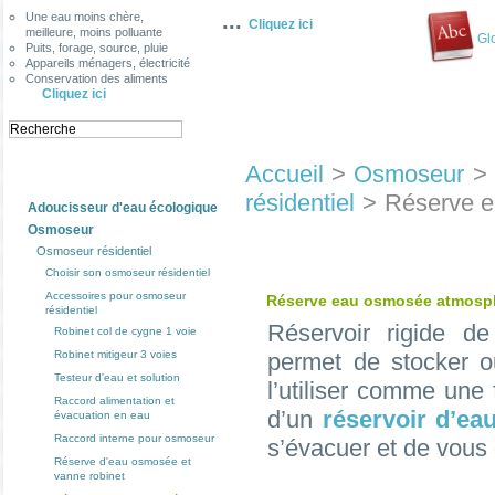
...
Une eau moins chère,
Cliquez ici
meilleure, moins polluante
Gl
Puits, forage, source, pluie
Appareils ménagers, électricité
Conservation des aliments
Cliquez ici
Accueil
>
Osmoseur
>
Categories
résidentiel
>
Réserve e
Adoucisseur d'eau écologique
Osmoseur
Osmoseur résidentiel
Choisir son osmoseur résidentiel
Accessoires pour osmoseur
Réserve eau osmosée atmosph
résidentiel
Réservoir rigide de
Robinet col de cygne 1 voie
permet de stocker ou
Robinet mitigeur 3 voies
Testeur d'eau et solution
l’utiliser comme une
Raccord alimentation et
d’un
réservoir d’ea
évacuation en eau
Raccord interne pour osmoseur
s’évacuer et de vous 
Réserve d'eau osmosée et
vanne robinet