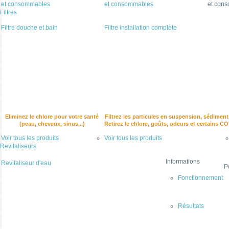
et consommables
et consommables
et con
Filtres
Filtre douche et bain
Filtre installation complète
Eliminez le chlore pour votre santé
Filtrez les particules en suspension, sédiment
(peau, cheveux, sinus...)
Retirez le chlore, goûts, odeurs et certains C
Voir tous les produits
Voir tous les produits
Revitaliseurs
Informations
Revitaliseur d'eau
P
Fonctionnement
Résultats