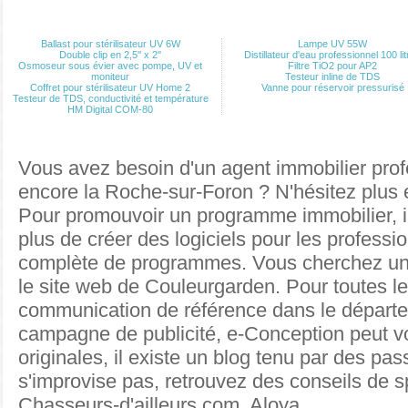
Ballast pour stérilisateur UV 6W
Lampe UV 55W
Double clip en 2,5'' x 2''
Distillateur d'eau professionnel 100 li
Osmoseur sous évier avec pompe, UV et
Filtre TiO2 pour AP2
moniteur
Testeur inline de TDS
Coffret pour stérilisateur UV Home 2
Vanne pour réservoir pressurisé
Testeur de TDS, conductivité et température
HM Digital COM-80
Vous avez besoin d'un agent immobilier prof
encore la Roche-sur-Foron ? N'hésitez plus 
Pour
promouvoir un programme immobilier
, 
plus de créer des logiciels pour les professi
complète de programmes. Vous cherchez u
le site web de Couleurgarden. Pour toutes
l
communication de référence dans le départe
campagne de publicité, e-Conception peut v
originales
, il existe un blog tenu par des p
s'improvise pas, retrouvez des conseils de s
Chasseurs-d'ailleurs.com.
Aloya