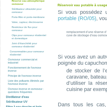
Réserve eau atmosphérique
osmoseur
Réservoir eau potable à usage 
Stérilisateur ultraviolet pour
Si vous possédez
osmoseur
portable (RO/05)
, vo
Porte-filtre et porte-membrane
Valve, capteur, électrovanne
Restricteur de flux pour
osmoseur
remplacement d’une réserve d’
cuve de stockage d’eau osmos
Clips pour osmoseur résidentiel
et domestique
Joint d'étanchéité pour
osmoseur résidentiel
Consommables pour osmoseur
résidentiel
Si vous avez un autr
Osmoseur commercial et
poignée du capuchon,
industriel
Fonctionnement de l'osmose
de stocker de l
inverse
caravane, bateau
Principe de l'osmose inverse
Liste des polluants éliminés par
d’utiliser la r
l'osmose inverse
cuisine par exemp
Osmose inverse et osmoseur :
questions fréquentes
Distillateur d'eau
Stérilisateur UV
Dans tous les cas,
Filtre à eau douche et bain,