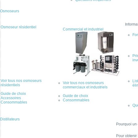
Osmoseurs
Informa
Osmoseur résidentiel
Commercial et industriel
Fo
Pri
inv
Voir tous nos osmoseurs
Lis
Voir tous nos osmoseurs
résidentiels
éli
commerciaux et industriels
Guide de choix
Guide de choix
Accessoires
Consommables
Consommables
Que
Distillateurs
Pourquoi un d
Pour obtenir 