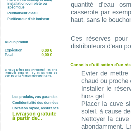
quantité d’eau os
installation complète ou
spécifique
casserole par exempl
Revitaliseur d'eau
haut, sans le boucho
Purificateur d'air ioniseur
Panier
Ces réserves pour 
Aucun produit
distributeurs d'eau po
Expédition
0,00 €
Total
0,00 €
Conseils d’utilisation d’un rés
Si vous n’êtes pas enregistré, les prix
Eviter de mettr
indiqués sont en TTC et les frais de
port pour la France métropolitaine.
chaud ou proche d
Installer le rése
Nos engagements
hors gel.
Les produits, vos garanties
Placer la cuve s
Confidentialité des données
Livraison rapide, assurance
soleil, à cause des
Livraison gratuite
à partir de...
Nettoyer la cuve 
abondamment. Le 