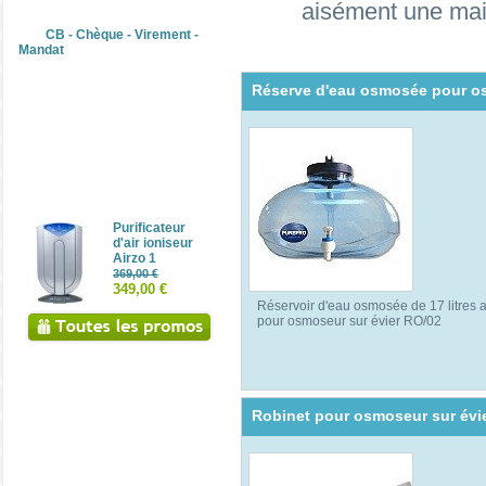
Paiement sécurisé
aisément une main 
CB - Chèque - Virement -
Mandat
Réserve d'eau osmosée pour os
Réductions
Purificateur
d'air ioniseur
Airzo 1
369,00 €
349,00 €
Réservoir d'eau osmosée de 17 litres a
pour osmoseur sur évier RO/02
Robinet pour osmoseur sur évi