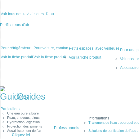
Voir tous nos revitaliseurs d'eau
Purificateurs d'air
Pour réfrigérateur
Pour voiture, camion
Petits espaces, avec veilleuse
Pour une pi
Voir la fiche produit
Voir la fiche produit
Voir la fiche produit
Voir nos io
Accessoir
Guides
Particuliers
Une eau pure à boire
Peau, cheveux, sinus
Informations
Hydratation, digestion
Traitement de l'eau : pourquoi et 
Protection des aliments
Professionnels
Assainissement de l'air
Solutions de purification de l'eau : f
Cliquez ici