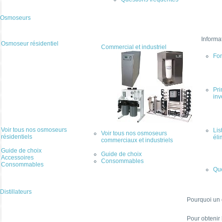
Osmoseurs
Informa
Osmoseur résidentiel
Commercial et industriel
Fo
Pri
inv
Voir tous nos osmoseurs
Lis
Voir tous nos osmoseurs
résidentiels
éli
commerciaux et industriels
Guide de choix
Guide de choix
Accessoires
Consommables
Consommables
Que
Distillateurs
Pourquoi un d
Pour obtenir 