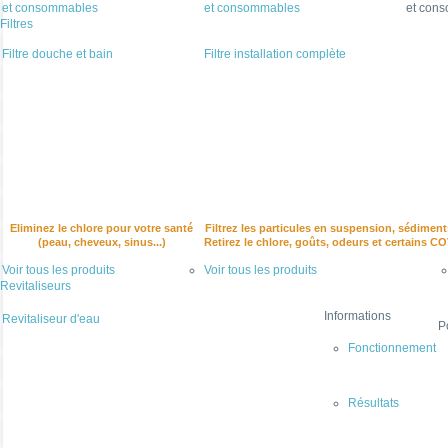
et consommables
et consommables
et con
Filtres
Filtre douche et bain
Filtre installation complète
Eliminez le chlore pour votre santé
Filtrez les particules en suspension, sédiment
(peau, cheveux, sinus...)
Retirez le chlore, goûts, odeurs et certains C
Voir tous les produits
Voir tous les produits
Revitaliseurs
Informations
Revitaliseur d'eau
P
Fonctionnement
Résultats