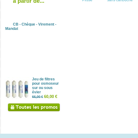
à partir de...
Plisse
sans cartouche
Paiement sécurisé
CB - Chèque - Virement -
Mandat
7 AUTRE(S) PRODUIT(S) DANS L
Précédent
Réductions
Porte-filtre 2,5'' sans cartouche
Jeu de filtres
pour osmoseur
sur ou sous
évier
60,00 €
66,00 €
Porte-filtre 4,5'' sans cartouche