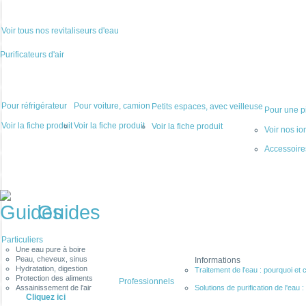
Voir tous nos revitaliseurs d'eau
Purificateurs d'air
Pour réfrigérateur
Pour voiture, camion
Petits espaces, avec veilleuse
Pour une pi
Voir la fiche produit
Voir la fiche produit
Voir la fiche produit
Voir nos io
Accessoir
Guides
Particuliers
Une eau pure à boire
Peau, cheveux, sinus
Informations
Hydratation, digestion
Traitement de l'eau : pourquoi et 
Protection des aliments
Professionnels
Assainissement de l'air
Solutions de purification de l'eau : f
Cliquez ici