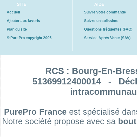
Filtre sédiment 2,5 pouces
SITE
AIDE
Accueil
Suivre votre commande
Ajouter aux favoris
Suivre un colissimo
Plan du site
Questions fréquentes (FAQ)
Filtre sédiment 4,5 pouces
© PurePro copyright 2005
Service Après Vente (SAV)
RCS : Bourg-En-Bres
Filtre charbon actif en 2,5 pouces
51369912400014 - Décl
intracommunaut
Filtre charbon actif en 4,5 pouces
PurePro France
est spécialisé dan
Notre société propose avec sa
bout