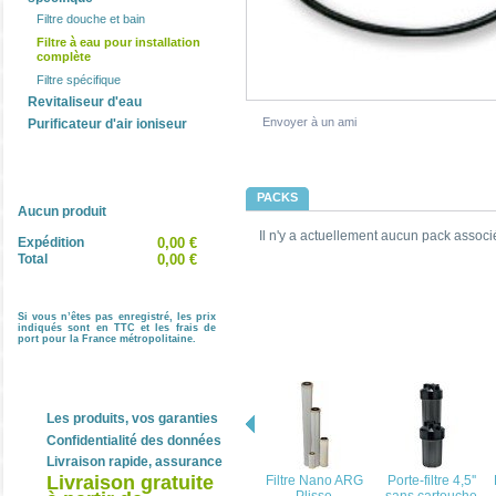
Filtre douche et bain
Filtre à eau pour installation
complète
Filtre spécifique
Revitaliseur d'eau
Envoyer à un ami
Purificateur d'air ioniseur
Panier
PACKS
Aucun produit
Il n'y a actuellement aucun pack associé
Expédition
0,00 €
Total
0,00 €
Si vous n’êtes pas enregistré, les prix
indiqués sont en TTC et les frais de
LES CLIENTS QUI ONT ACHETÉ 
port pour la France métropolitaine.
Nos engagements
Les produits, vos garanties
Confidentialité des données
Livraison rapide, assurance
Livraison gratuite
Filtre Nano ARG
Porte-filtre 4,5''