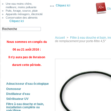
...
Une eau moins chère,
Cliquez ici
meilleure, moins polluante
Gl
Puits, forage, source, pluie
Appareils ménagers, électricité
Conservation des aliments
Cliquez ici
Accueil
>
Filtre à eau douche et bain, in
de remplacement pour porte-filtre 4,5''
Nous sommes en congés du
06 au 21 août 2016 :
Jeu d
Il n'y aura pas de livraison
durant cette période.
Categories
Adoucisseur d'eau écologique
Osmoseur
Distillateur d'eau
Stérilisateur UV
Filtre à eau douche et bain,
installation complète ou
spécifique