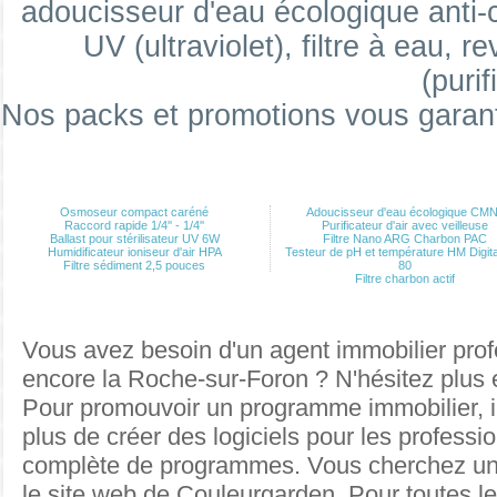
adoucisseur d'eau écologique anti-ca
Jeu de 2 joints de remplacement pour porte
UV (ultraviolet), filtre à eau, re
Suivant
(purif
Nos packs et promotions vous garan
Osmoseur compact caréné
Adoucisseur d'eau écologique CM
Raccord rapide 1/4'' - 1/4''
Purificateur d'air avec veilleuse
Ballast pour stérilisateur UV 6W
Filtre Nano ARG Charbon PAC
Humidificateur ioniseur d'air HPA
Testeur de pH et température HM Digit
Filtre sédiment 2,5 pouces
80
Filtre charbon actif
Vous avez besoin d'un agent immobilier prof
encore la Roche-sur-Foron ? N'hésitez plus 
Pour
promouvoir un programme immobilier
, 
plus de créer des logiciels pour les professi
complète de programmes. Vous cherchez u
le site web de Couleurgarden. Pour toutes
l